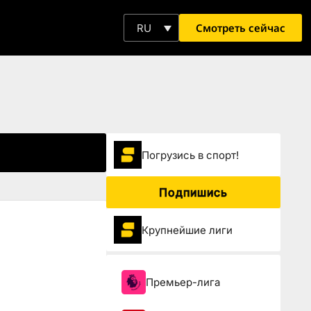
Смотреть сейчас
RU
Погрузиcь в спорт!
Подпишись
Крупнейшие лиги
Премьер-лига