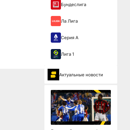
Бундеслига
Ла Лига
Серия А
Лига 1
Актуальные новости