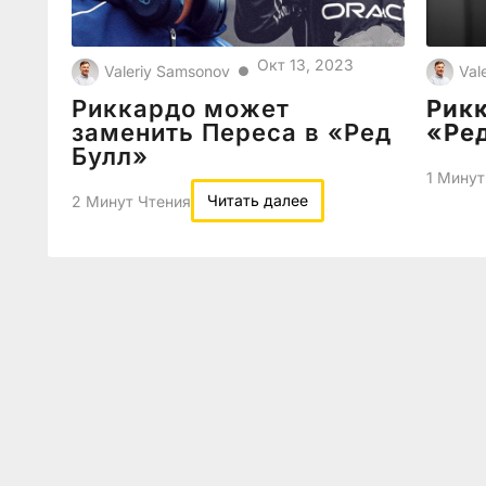
Окт 13, 2023
Valeriy Samsonov
Val
●
Риккардо может
Рикк
заменить Переса в «Ред
«Ред
Булл»
1 Минут
Читать далее
2 Минут Чтения