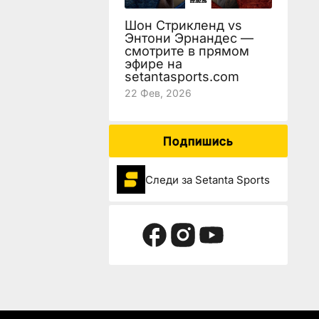
Шон Стрикленд vs
Энтони Эрнандес —
смотрите в прямом
эфире на
setantasports.com
22 Фев, 2026
Подпишись
Следи за Setanta Sports