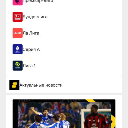
Премьер-лига
Бундеслига
Ла Лига
Серия А
Лига 1
Актуальные новости