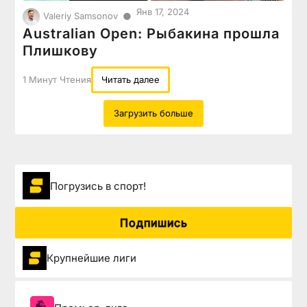
Янв 17, 2024
●
Valeriy Samsonov
Australian Open: Рыбакина прошла
Плишкову
1 Минут Чтения
Читать далее
Загрузить больше
Погрузиcь в спорт!
Подпишись
Крупнейшие лиги