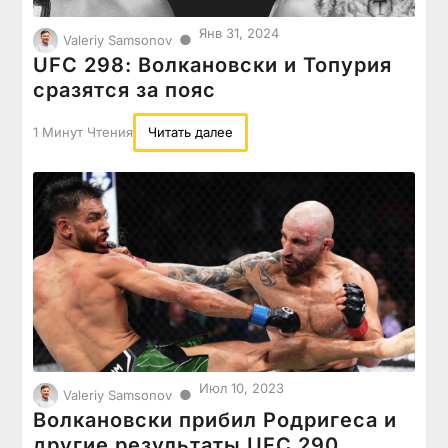
Янв 31, 2024
●
Valeriy Samsonov
UFC 298: Волкановски и Топурия
сразятся за пояс
1 Минут Чтения
Читать далее
Июл 10, 2023
●
Valeriy Samsonov
Волкановски прибил Родригеса и
другие результаты UFC 290