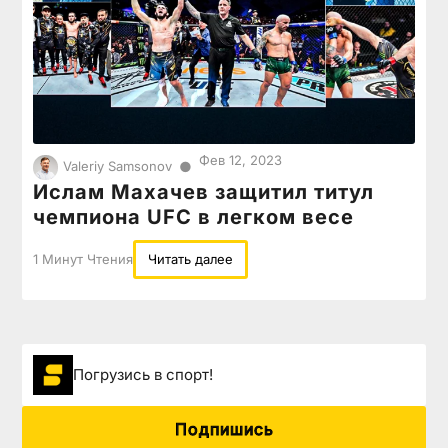
Фев 12, 2023
●
Valeriy Samsonov
Ислам Махачев защитил титул
чемпиона UFC в легком весе
1 Минут Чтения
Читать далее
Погрузиcь в спорт!
Подпишись