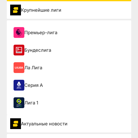
Крупнейшие лиги
Премьер-лига
Бундеслига
Ла Лига
Серия А
Лига 1
Актуальные новости