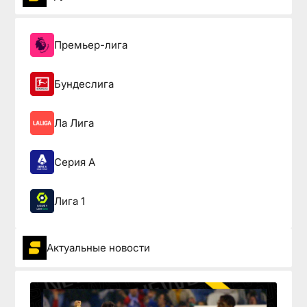
Премьер-лига
Бундеслига
Ла Лига
Серия А
Лига 1
Актуальные новости