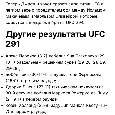
Теперь Джастин хочет сразиться за титул UFC в
легком весе с победителем боя между Исламом
Махачевым и Чарльзом Оливейрой, которые
сойдутся в конце октября на UFC 294.
Другие результаты UFC
291
Алекс Перейра (8-2) победил Яна Блаховича (29-
10-1) раздельным решением судей (29-28, 28-29,
29-28);
Бобби Грин (30-14-1) задушил Тони Фергюсона
(25-9) в третьем раунде;
Деррик Льюис (27-11) техническим нокаутом на
30-й секунде победил Маркоса Рожерио де Лиму
(21-9-1) в первом раунде;
Кевин Холланд (25-9) задушил Майкла Кьезу (16-
7) в первом раунде;