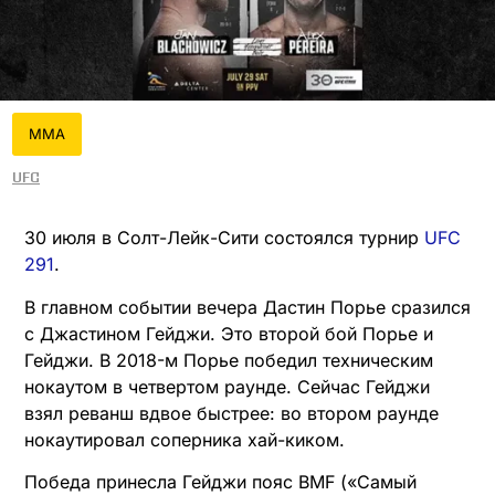
MMA
UFC
30 июля в Солт-Лейк-Сити состоялся турнир
UFC
291
.
В главном событии вечера Дастин Порье сразился
с Джастином Гейджи. Это второй бой Порье и
Гейджи. В 2018-м Порье победил техническим
нокаутом в четвертом раунде. Сейчас Гейджи
взял реванш вдвое быстрее: во втором раунде
нокаутировал соперника хай-киком.
Победа принесла Гейджи пояс BMF («Самый