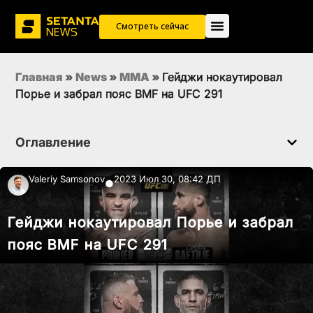
Смотреть сейчас
Главная
»
News
»
MMA
»
Гейджи нокаутировал
Порье и забрал пояс BMF на UFC 291
Оглавление
Valeriy Samsonov
2023 Июл 30, 08:42 ДП
●
Гейджи нокаутировал Порье и забрал
пояс BMF на UFC 291