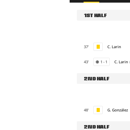
1ST HALF
37'
C. Larin
43'
1 - 1
C. Larin
2ND HALF
48'
G. González
2ND HALF