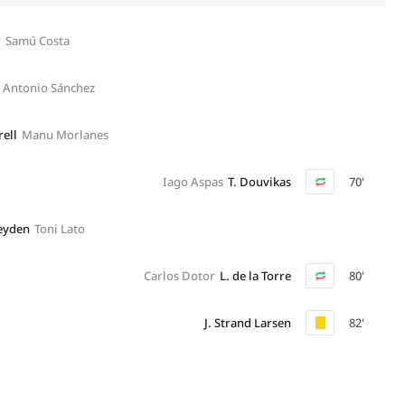
r
Samú Costa
Antonio Sánchez
ell
Manu Morlanes
Iago Aspas
T. Douvikas
70'
Heyden
Toni Lato
Carlos Dotor
L. de la Torre
80'
J. Strand Larsen
82'