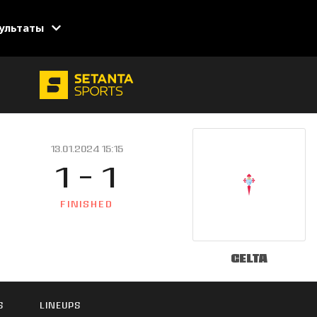
ультаты
13.01.2024 15:15
1 - 1
FINISHED
Celta
S
LINEUPS