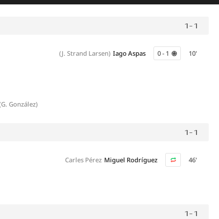
1 - 1
(J. Strand Larsen)
Iago Aspas
0 - 1
10'
(G. González)
1 - 1
Carles Pérez
Miguel Rodríguez
46'
1 - 1