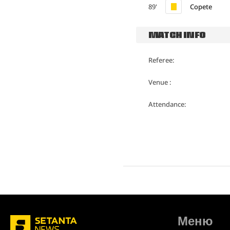
89'
Copete
MATCH INFO
Referee:
Venue :
Attendance:
Меню