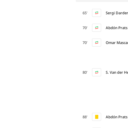
65'
Sergi Darde
70'
Abdón Prats
70'
Omar Mascar
80'
S. Van der 
88'
Abdón Prats