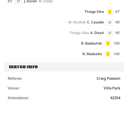
83'
J. Durán
M. Diaby
Thiago Silva
87'
M. Mudryk
C. Casadei
90'
Thiago Silva
A. Disasi
90'
B. Badiashile
100'
N. Madueke
100'
MATCH INFO
Referee:
Craig Pawson
Venue :
Villa Park
Attendance:
42354