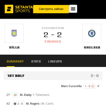
Смотреть сейчас
27.04.2024 19:00
2 - 2
FINISHED
Villa
Chelsea
SUMMARY
STATS
LINEUPS
1ST HALF
2 - 0
Marc Cucurella
4'
1 - 0
27'
M. Diaby
Y. Tielemans
42'
M. Rogers
(M. Cash)
2 - 0