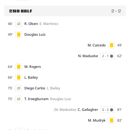
2ND HALF
2 - 2
46'
R. Olsen
E. Martínez
49'
Douglas Luiz
M. Caicedo
49'
N. Madueke
62'
2 - 1
64'
M. Rogers
66'
L. Bailey
75'
Diego Carlos
L. Bailey
75'
T. Iroegbunam
Douglas Luiz
(N. Madueke)
C. Gallagher
81'
2 - 2
M. Mudryk
82'