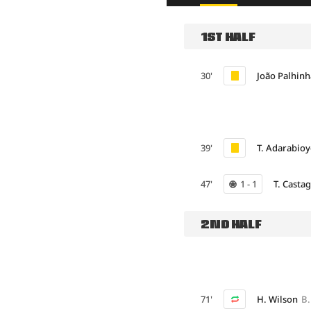
1ST HALF
30'
João Palhinh
39'
T. Adarabio
47'
1 - 1
T. Casta
2ND HALF
71'
H. Wilson
B.