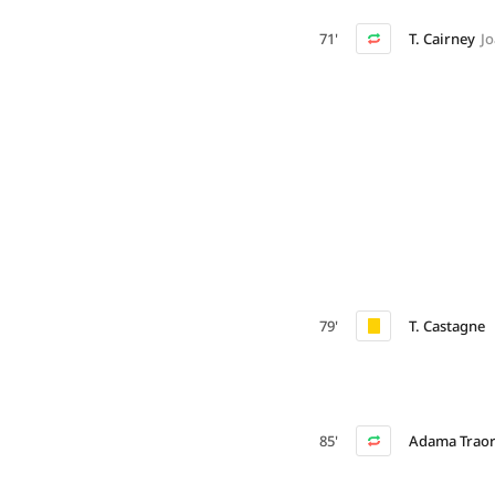
71'
T. Cairney
Jo
79'
T. Castagne
85'
Adama Trao