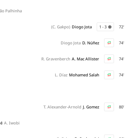
ão Palhinha
(C. Gakpo)
Diogo Jota
1 - 3
72'
Diogo Jota
D. Núñez
74'
R. Gravenberch
A. Mac Allister
74'
L. Díaz
Mohamed Salah
74'
T. Alexander-Arnold
J. Gomez
80'
ré
A. Iwobi