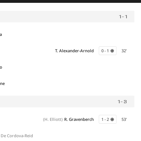
1 - 1
a
T. Alexander-Arnold
0 - 1
32'
yo
gne
1 - 3
(H. Elliott)
R. Gravenberch
1 - 2
53'
 De Cordova-Reid