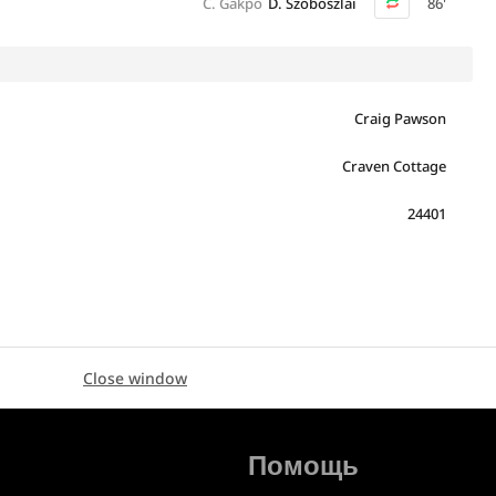
C. Gakpo
D. Szoboszlai
86'
Craig Pawson
Craven Cottage
24401
Close window
Помощь