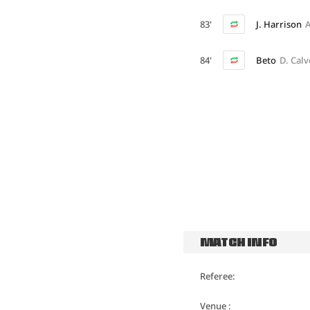
83'
J. Harrison
A
84'
Beto
D. Calv
MATCH INFO
Referee:
Venue :