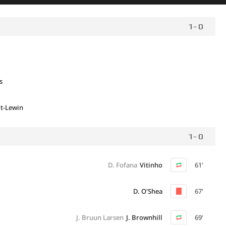
1 - 0
s
rt-Lewin
1 - 0
D. Fofana
Vitinho
61'
D. O'Shea
67'
J. Bruun Larsen
J. Brownhill
69'