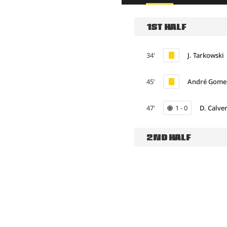
1ST HALF
34'
J. Tarkowski
45'
André Gome
47'
1 - 0
D. Calve
2ND HALF