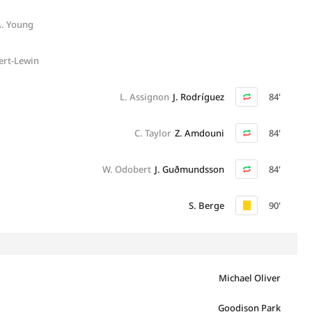
. Young
ert-Lewin
L. Assignon
J. Rodríguez
84'
C. Taylor
Z. Amdouni
84'
W. Odobert
J. Guðmunds­son
84'
S. Berge
90'
Michael Oliver
Goodison Park