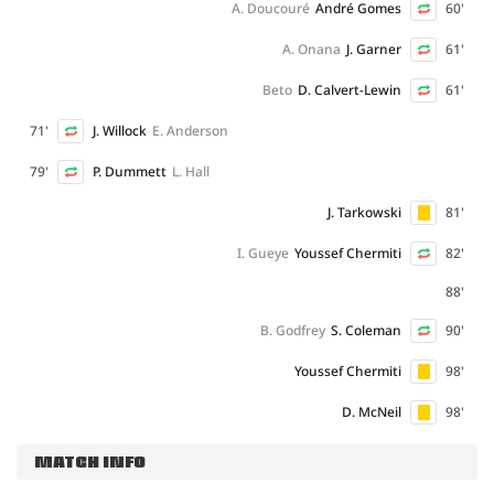
A. Doucouré
André Gomes
60'
A. Onana
J. Garner
61'
Beto
D. Calvert-Lewin
61'
71'
J. Willock
E. Anderson
79'
P. Dummett
L. Hall
J. Tarkowski
81'
I. Gueye
Youssef Chermiti
82'
88'
B. Godfrey
S. Coleman
90'
Youssef Chermiti
98'
D. McNeil
98'
MATCH INFO