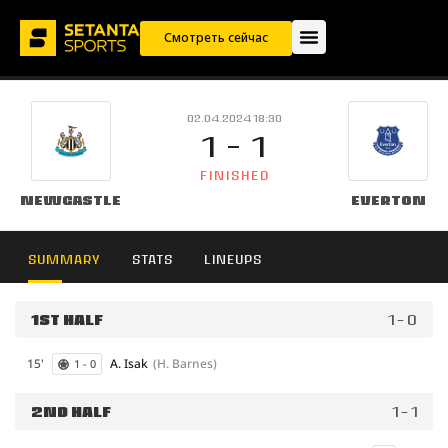
Смотреть сейчас
02.04.2024 18:30
1 - 1
FINISHED
Newcastle
Everton
SUMMARY
STATS
LINEUPS
1ST HALF
1 - 0
15'
A. Isak
(H. Barnes)
1 - 0
2ND HALF
1 - 1