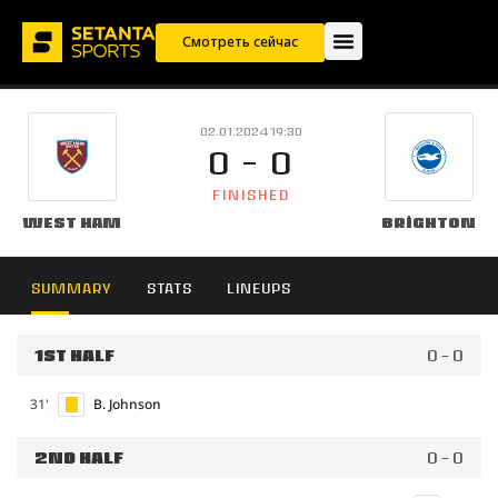
Смотреть сейчас
02.01.2024 19:30
0 - 0
FINISHED
West Ham
Brighton
SUMMARY
STATS
LINEUPS
1ST HALF
0 - 0
31'
B. Johnson
2ND HALF
0 - 0