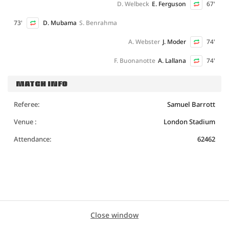
D. Welbeck
E. Ferguson
67'
73'
D. Mubama
S. Benrahma
A. Webster
J. Moder
74'
F. Buonanotte
A. Lallana
74'
MATCH INFO
Referee:
Samuel Barrott
Venue :
London Stadium
Attendance:
62462
Close window