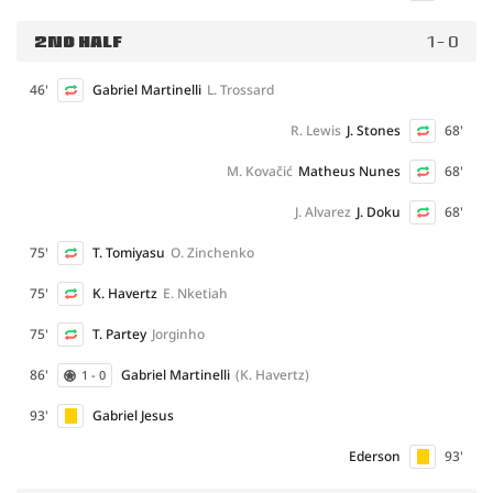
2ND HALF
1 - 0
46'
Gabriel Martinelli
L. Trossard
R. Lewis
J. Stones
68'
M. Kovačić
Matheus Nunes
68'
J. Alvarez
J. Doku
68'
75'
T. Tomiyasu
O. Zinchenko
75'
K. Havertz
E. Nketiah
75'
T. Partey
Jorginho
86'
Gabriel Martinelli
(K. Havertz)
1 - 0
93'
Gabriel Jesus
Ederson
93'