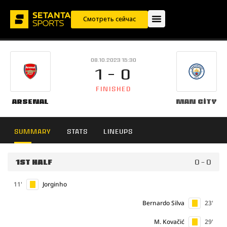
Смотреть сейчас
08.10.2023 15:30
1 - 0
FINISHED
Arsenal
Man City
SUMMARY
STATS
LINEUPS
1ST HALF
0 - 0
11'
Jorginho
Bernardo Silva
23'
M. Kovačić
29'