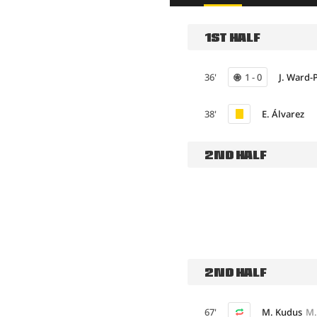
1ST HALF
36'
1 - 0
J. Ward-
38'
E. Álvarez
2ND HALF
2ND HALF
67'
M. Kudus
M.