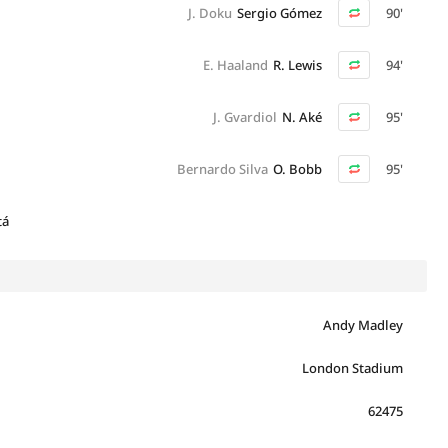
J. Doku
Sergio Gómez
90'
E. Haaland
R. Lewis
94'
J. Gvardiol
N. Aké
95'
Bernardo Silva
O. Bobb
95'
tá
Andy Madley
London Stadium
62475