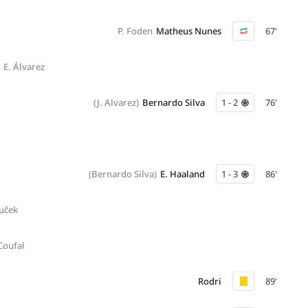
P. Foden
Matheus Nunes
67'
E. Álvarez
(J. Alvarez)
Bernardo Silva
1 - 2
76'
(Bernardo Silva)
E. Haaland
1 - 3
86'
ouček
Coufal
Rodri
89'