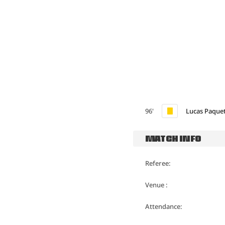
96'
Lucas Paque
MATCH INFO
Referee:
Venue :
Attendance: