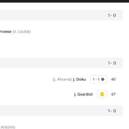
1 - 0
Prowse
(V. Coufal)
1 - 3
(J. Alvarez)
J. Doku
1 - 1
46'
J. Gvardiol
47'
1 - 3
 Antonio