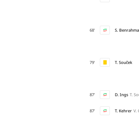
68'
S. Benrahma
79'
T. Souček
87'
D. Ings
T. S
87'
T. Kehrer
V. 