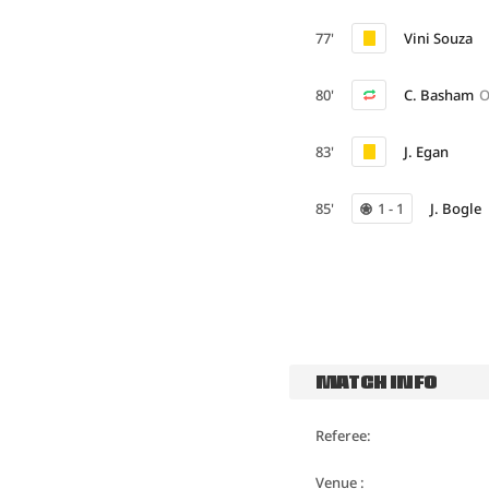
77'
Vini Souza
80'
C. Basham
O
83'
J. Egan
85'
1 - 1
J. Bogle
MATCH INFO
Referee:
Venue :