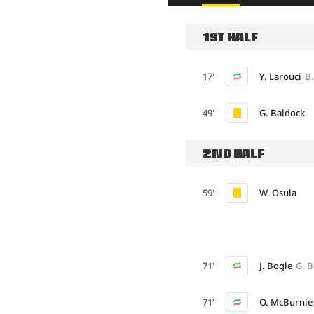
1ST HALF
17'
Y. Larouci
B
49'
G. Baldock
2ND HALF
59'
W. Osula
71'
J. Bogle
G. B
71'
O. McBurnie