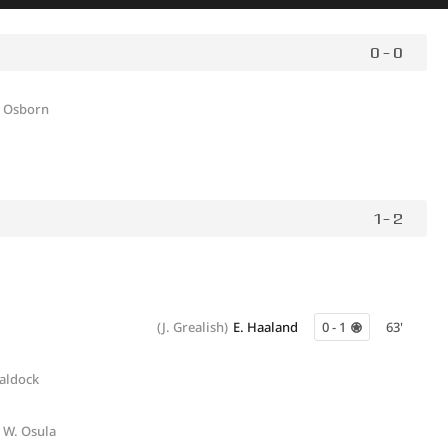
0 - 0
. Osborn
1 - 2
(J. Grealish)
E. Haaland
0 - 1
63'
aldock
W. Osula