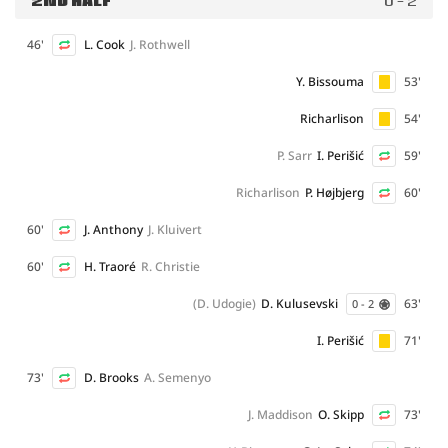
2ND HALF
0 - 2
46'
L. Cook
J. Rothwell
Y. Bissouma
53'
Richarlison
54'
P. Sarr
I. Perišić
59'
Richarlison
P. Højbjerg
60'
60'
J. Anthony
J. Kluivert
60'
H. Traoré
R. Christie
(D. Udogie)
D. Kulusevski
63'
0 - 2
I. Perišić
71'
73'
D. Brooks
A. Semenyo
J. Maddison
O. Skipp
73'