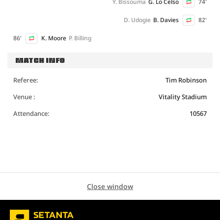
Y. Bissouma
G. Lo Celso
74'
D. Udogie
B. Davies
82'
86'
K. Moore
P. Billing
MATCH INFO
Referee:
Tim Robinson
Venue :
Vitality Stadium
Attendance:
10567
Close window