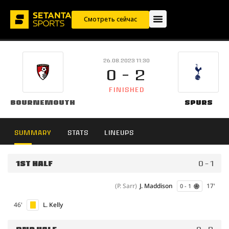
Смотреть сейчас
26.08.2023 11:30
0 - 2
FINISHED
Bournemouth
Spurs
SUMMARY
STATS
LINEUPS
1ST HALF
0 - 1
(P. Sarr)
J. Maddison
17'
0 - 1
46'
L. Kelly