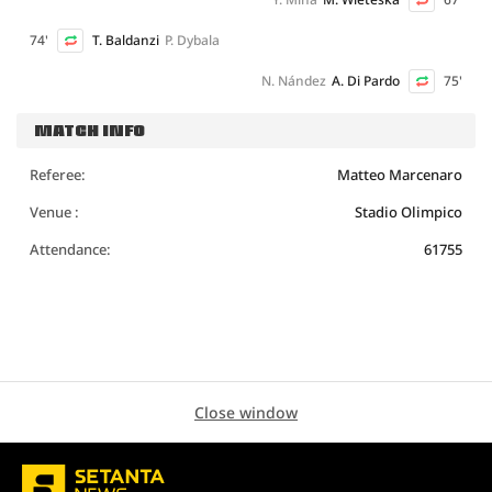
74'
T. Baldanzi
P. Dybala
N. Nández
A. Di Pardo
75'
MATCH INFO
Referee:
Matteo Marcenaro
Venue :
Stadio Olimpico
Attendance:
61755
Close window