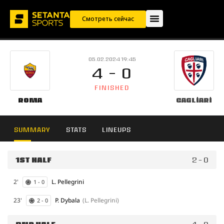
Смотреть сейчас
05.02.2024 19:45
4 - 0
FINISHED
Roma
Cagliari
SUMMARY
STATS
LINEUPS
1ST HALF
2 - 0
2'
L. Pellegrini
1 - 0
23'
P. Dybala
(L. Pellegrini)
2 - 0