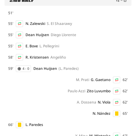
2ND HALF
4 - 0
51'
55'
N. Zalewski
S. El Shaarawy
55'
Dean Huijsen
Diego Llorente
55'
E. Bove
L. Pellegrini
58'
R. Kristensen
Angeliño
59'
Dean Huijsen
(L. Paredes)
4 - 0
M. Prati
G. Gaetano
62'
Paulo Azzi
Zito Luvumbo
62'
A. Dossena
N. Viola
62'
N. Nández
65'
66'
L. Paredes
Y. Mina
M. Wieteska
67'