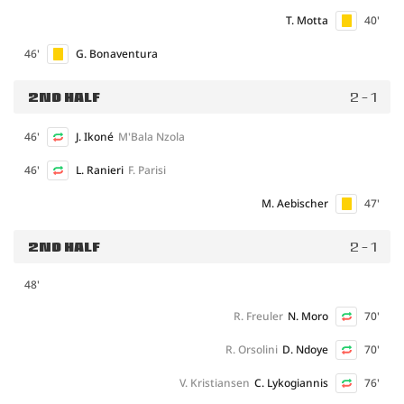
T. Motta
40'
46'
G. Bonaventura
2ND HALF
2 - 1
46'
J. Ikoné
M'Bala Nzola
46'
L. Ranieri
F. Parisi
M. Aebischer
47'
2ND HALF
2 - 1
48'
R. Freuler
N. Moro
70'
R. Orsolini
D. Ndoye
70'
V. Kristiansen
C. Lykogiannis
76'