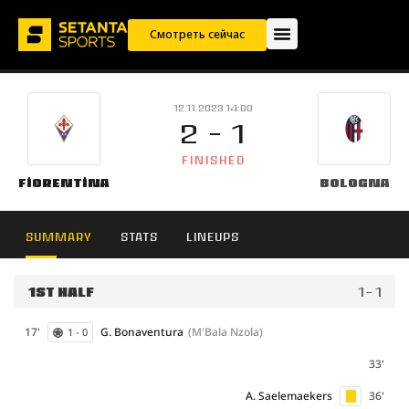
Смотреть сейчас
12.11.2023 14:00
2 - 1
FINISHED
Fiorentina
Bologna
SUMMARY
STATS
LINEUPS
1ST HALF
1 - 1
17'
G. Bonaventura
(M'Bala Nzola)
1 - 0
33'
A. Saelemaekers
36'