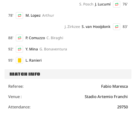
S. Posch
J. Lucumí
76'
78'
M. Lopez
Arthur
J. Zirkzee
S. van Hooijdonk
83'
88'
P. Comuzzo
C. Biraghi
92'
Y. Mina
G. Bonaventura
95'
L. Ranieri
MATCH INFO
Referee:
Fabio Maresca
Venue :
Stadio Artemio Franchi
Attendance:
29750