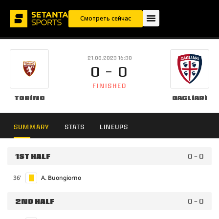
Смотреть сейчас
21.08.2023 16:30
0 - 0
FINISHED
Torino
Cagliari
SUMMARY
STATS
LINEUPS
1ST HALF
0 - 0
36'
A. Buongiorno
2ND HALF
0 - 0