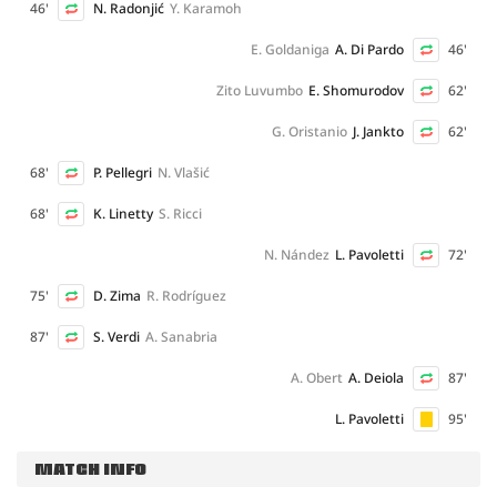
46'
N. Radonjić
Y. Karamoh
E. Goldaniga
A. Di Pardo
46'
Zito Luvumbo
E. Shomurodov
62'
G. Oristanio
J. Jankto
62'
68'
P. Pellegri
N. Vlašić
68'
K. Linetty
S. Ricci
N. Nández
L. Pavoletti
72'
75'
D. Zima
R. Rodríguez
87'
S. Verdi
A. Sanabria
A. Obert
A. Deiola
87'
L. Pavoletti
95'
MATCH INFO