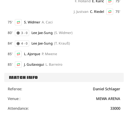
F. Holland
E. Karić
75'
J. Justvan
C. Riedel
75'
75'
S. Widmer
A. Caci
80'
Lee Jae-Sung
(S. Widmer)
3 - 0
84'
Lee Jae-Sung
(T. Krauß)
4 - 0
85'
L. Ajorque
P. Mwene
85'
J. Guilavogui
L. Barreiro
MATCH INFO
Referee:
Daniel Schlager
Venue :
MEWA ARENA
Attendance:
33000