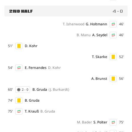
2ND HALF
4 - 0
T. Isherwood
G. Holtmann
46'
B. Manu
A. Seydel
46'
51'
D. Kohr
T. Skarke
52'
54'
E. Fernandes
D. Kohr
A. Brunst
56'
60'
B. Gruda
(J. Burkardt)
2 - 0
74'
B. Gruda
75'
T. Krauß
B. Gruda
M. Bader
S. Polter
75'