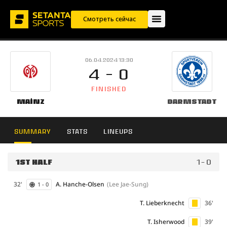
Смотреть сейчас
06.04.2024 13:30
4 - 0
FINISHED
Mainz
Darmstadt
SUMMARY
STATS
LINEUPS
1ST HALF
1 - 0
32'
A. Hanche-Olsen
(Lee Jae-Sung)
1 - 0
T. Lieberknecht
36'
T. Isherwood
39'