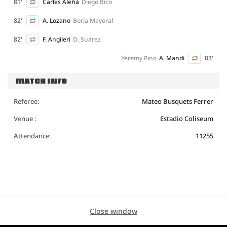
81'
Carles Aleñá
Diego Rico
82'
A. Lozano
Borja Mayoral
82'
F. Angileri
D. Suárez
Yéremy Pino
A. Mandi
83'
MATCH INFO
Referee:
Mateo Busquets Ferrer
Venue :
Estadio Coliseum
Attendance:
11255
Close window