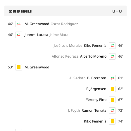
2ND HALF
0 - 0
46'
M. Greenwood
Óscar Rodríguez
46'
Juanmi Latasa
Jaime Mata
José Luis Morales
Kiko Femenía
46'
Alfonso Pedraza
Alberto Moreno
46'
53'
M. Greenwood
A. Sørloth
B. Brereton
61'
F. Jörgensen
62'
Yéremy Pino
67'
J. Foyth
Ramon Terrats
72'
Kiko Femenía
74'