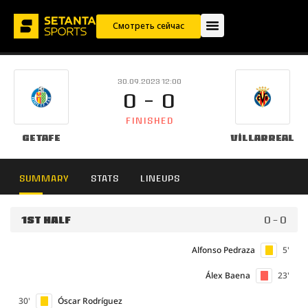
Смотреть сейчас
30.09.2023 12:00
0 - 0
FINISHED
Getafe
Villarreal
SUMMARY
STATS
LINEUPS
1ST HALF
0 - 0
Alfonso Pedraza
5'
Álex Baena
23'
30'
Óscar Rodríguez