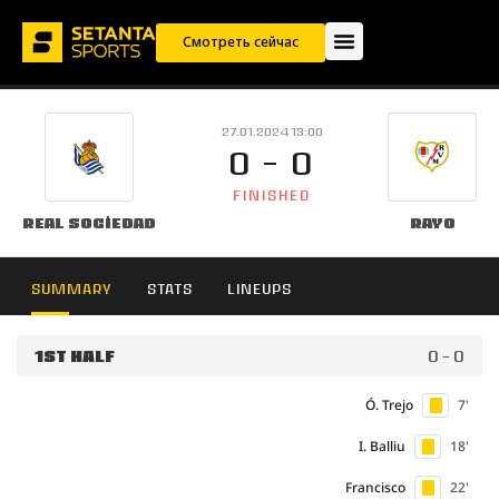
Смотреть сейчас
27.01.2024 13:00
0 - 0
FINISHED
Real Sociedad
Rayo
SUMMARY
STATS
LINEUPS
1ST HALF
0 - 0
Ó. Trejo
7'
I. Balliu
18'
Francisco
22'