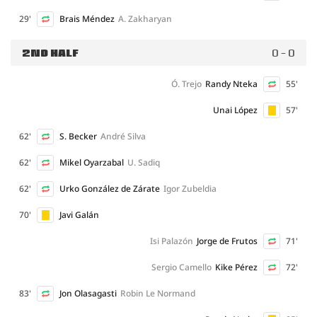
29'
Brais Méndez
A. Zakharyan
2ND HALF
0 - 0
Ó. Trejo
Randy Nteka
55'
Unai López
57'
62'
S. Becker
André Silva
62'
Mikel Oyarzabal
U. Sadiq
62'
Urko González de Zárate
Igor Zubeldia
70'
Javi Galán
Isi Palazón
Jorge de Frutos
71'
Sergio Camello
Kike Pérez
72'
83'
Jon Olasagasti
Robin Le Normand