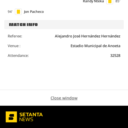
Randy Nteka
85'
94'
Jon Pacheco
MATCH INFO
Referee:
Alejandro José Hernández Hernández
Venue :
Estadio Municipal de Anoeta
Attendance:
32528
Close window