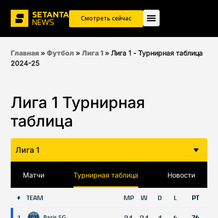
Смотреть сейчас
Главная
»
Футбол
»
Лига 1
»
Лига 1 - Турнирная таблица
2024-25
Лига 1 Турнирная
таблица
Лига 1
Матчи
Турнирная таблица
Новости
TEAM
MP
W
D
L
PT
#
Paris SG
1
34
24
4
6
76