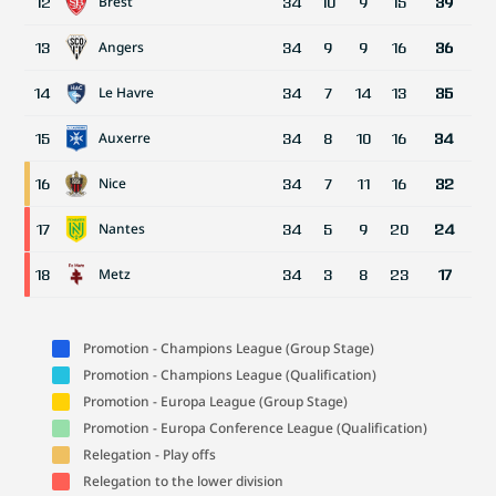
Brest
12
34
10
9
15
39
Angers
13
34
9
9
16
36
Le Havre
14
34
7
14
13
35
Auxerre
15
34
8
10
16
34
Nice
16
34
7
11
16
32
Nantes
17
34
5
9
20
24
Metz
18
34
3
8
23
17
Promotion - Champions League (Group Stage)
Promotion - Champions League (Qualification)
Promotion - Europa League (Group Stage)
Promotion - Europa Conference League (Qualification)
Relegation - Play offs
Relegation to the lower division