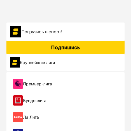
Погрузиcь в спорт!
Подпишись
Крупнейшие лиги
Премьер-лига
Бундеслига
Ла Лига