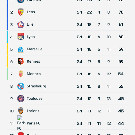
Lens
2
34
22
4
8
70
Lille
3
34
18
7
9
61
Lyon
4
34
18
6
10
60
Marseille
5
34
18
5
11
59
Rennes
6
34
17
8
9
59
Monaco
7
34
16
6
12
54
Strasbourg
8
34
15
8
11
53
Toulouse
9
34
12
9
13
45
Lorient
10
34
11
12
11
45
Paris FC
11
34
11
11
12
44