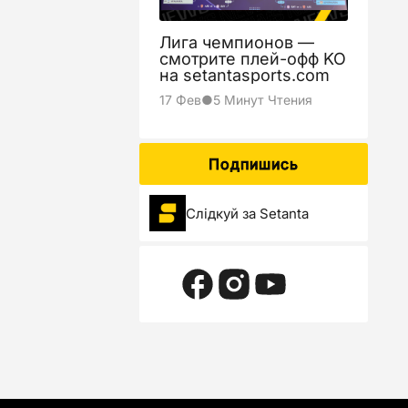
3
Лига чемпионов —
смотрите плей-офф KO
на setantasports.com
3
17 Фев
●
5 Минут Чтения
0
Подпишись
Слідкуй за Setanta
3
1