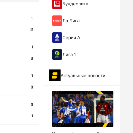
Бундеслига
1
Ла Лига
2
Серия А
1
Лига 1
3
Актуальные новости
1
3
0
1