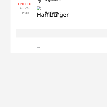
M'gladbach
FINISHED
Aug-24
Hamburger
15:30
Hamburger
FINISHED
Aug-29
18:30
St. Pauli
Bremen
FINISHED
Aug-30
Bayer 04
13:30
Hoffenheim
FINISHED