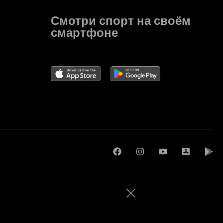
3
Смотри спорт на своём
3
смартфоне
0
2
2
1