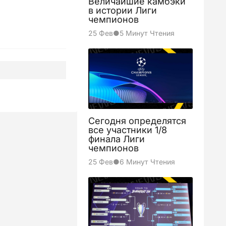
Величайшие камбэки
в истории Лиги
чемпионов
25 Фев
●
5 Минут Чтения
2
Сегодня определятся
все участники 1/8
0
финала Лиги
чемпионов
25 Фев
●
6 Минут Чтения
1
0
2