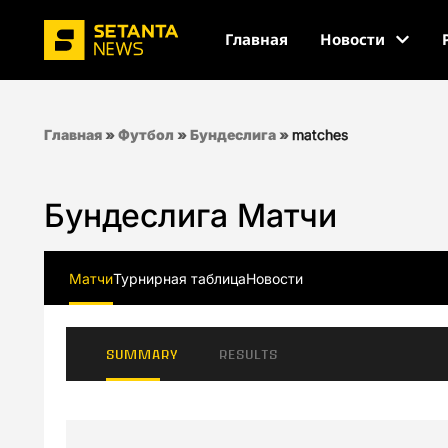
Главная
Новости
Главная
»
Футбол
»
Бундеслига
»
matches
Бундеслига Матчи
Матчи
Турнирная таблица
Новости
SUMMARY
RESULTS