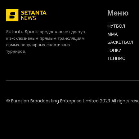
Mainz
FINISHED
Sep-13
Меню
Leipzig
13:30
ФУТБОЛ
Setanta Sports предоставляет доступ
Union Berlin
FINISHED
ММА
к эксклюзивным прямым трансляциям
Sep-13
БАСКЕТБОЛ
Hoffenheim
самых популярных спортивных
13:30
ГОНКИ
турниров.
ТЕННИС
FC Bayern
FINISHED
Sep-13
Hamburger
16:30
© Eurasian Broadcasting Enterprise Limited 2023 All rights res
© Adjara.com LLC 2023 All rights reserved
M'gladbach
FINISHED
Sep-14