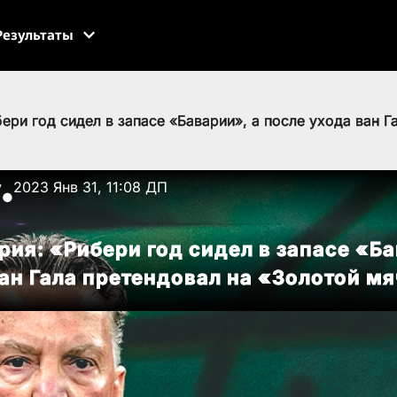
Результаты
ери год сидел в запасе «Баварии», а после ухода ван Г
v
2023 Янв 31, 11:08 ДП
●
ия: «Рибери год сидел в запасе «Ба
ан Гала претендовал на «Золотой м