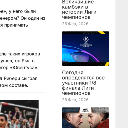
Величайшие
камбэки в
е», у него были
истории Лиги
чемпионов
ренером? Он один из
25 Фев, 2026
ся принимать
деле таких игроков
 ушел, он был в
нгер «Ювентуса».
Сегодня
определятся все
од Рибери сыграл
участники 1/8
вом составе.
финала Лиги
чемпионов
25 Фев, 2026