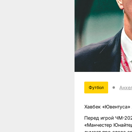
Анхе
Футбол
Хавбек «Ювентуса» 
Перед игрой ЧМ-202
«Манчестер Юнайтед