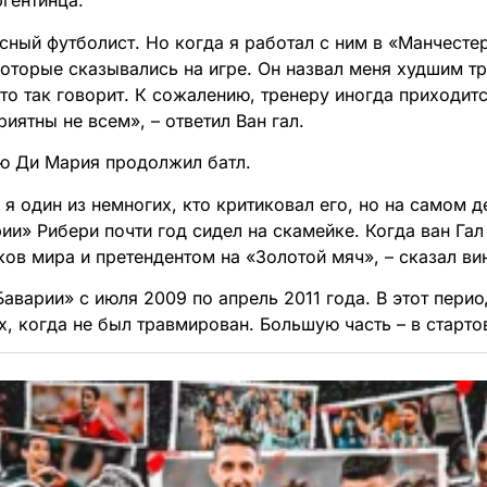
ргентинца.
сный футболист. Но когда я работал с ним в «Манчестер
оторые сказывались на игре. Он назвал меня худшим т
кто так говорит. К сожалению, тренеру иногда приходит
иятны не всем», – ответил Ван гал.
ю Ди Мария продолжил батл.
о я один из немногих, кто критиковал его, но на самом 
ии» Рибери почти год сидел на скамейке. Когда ван Гал
ков мира и претендентом на «Золотой мяч», – сказал ви
Баварии» с июля 2009 по апрель 2011 года. В этот пери
х, когда не был травмирован. Большую часть – в старто