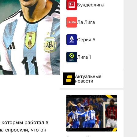
Бундеслига
Ла Лига
Серия А
Лига 1
Актуальные
новости
с которым работал в
а спросили, что он