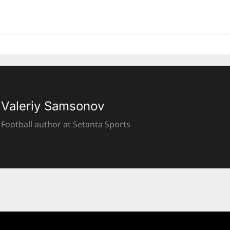
Valeriy Samsonov
Football author at Setanta Sports