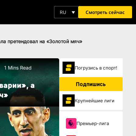
Смотреть сейчас
RU
ала претендовал на «Золотой мяч»
1 Mins Read
Погрузиcь в спорт!
Подпишись
варии», а
яч»
Крупнейшие лиги
Премьер-лига