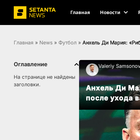
Главная
Новости
Главная
»
News
»
Футбол
»
Анхель Ди Мария: «Риб
Оглавление
Valeriy Samsono
На странице не найдены
заголовки.
Анхель Ди Мар
после ухода в