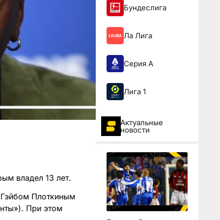
Бундеслига
Ла Лига
Серия А
Лига 1
Актуальные
новости
ым владел 13 лет.
с Гэйбом Плоткиным
нты»). При этом