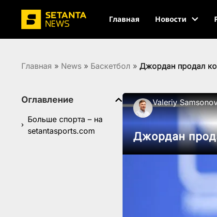
Главная
Новости
Главная
»
News
»
Баскетбол
»
Джордан продал ко
Оглавление
Valeriy Samsono
Больше спорта – на
setantasports.com
Джордан прод