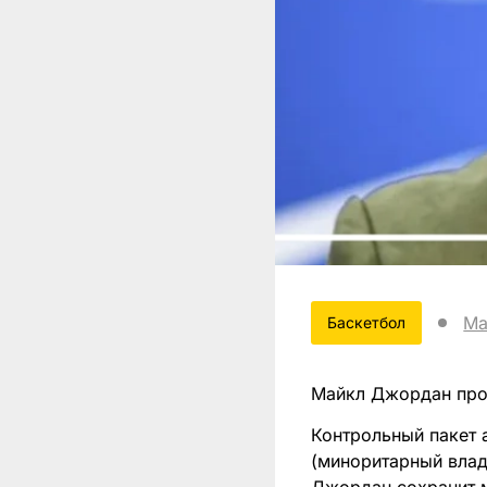
Ма
Баскетбол
Майкл Джордан прод
Контрольный пакет 
(миноритарный влад