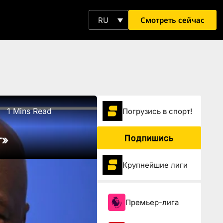
Смотреть сейчас
RU
1 Mins Read
Погрузиcь в спорт!
Подпишись
т»
Крупнейшие лиги
Премьер-лига