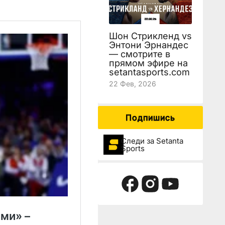
Шон Стрикленд vs
Энтони Эрнандес
— смотрите в
прямом эфире на
setantasports.com
22 Фев, 2026
Подпишись
Следи за Setanta
Sports