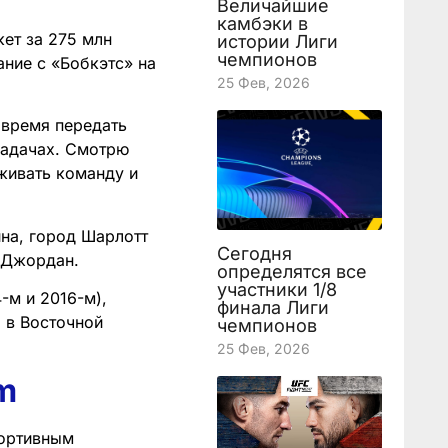
Величайшие
камбэки в
ет за 275 млн
истории Лиги
чемпионов
ние с «Бобкэтс» на
25 Фев, 2026
 время передать
задачах. Смотрю
живать команду и
ина, город Шарлотт
Сегодня
л Джордан.
определятся все
участники 1/8
-м и 2016-м),
финала Лиги
 в Восточной
чемпионов
25 Фев, 2026
m
портивным