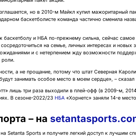
иноритарный пакет акций.
зглашается, но в 2010-м Майкл купил мажоритарный пак
ндарном баскетболисте команда частично сменила назва
к баскетболу и НБА по-прежнему сильна, сейчас самое
 сосредоточиться на семье, личных интересах и новых 
 ожиданиями и с нетерпением жду возможности поддер
 роли.
ности, а не прощание, потому что штат Северная Карол
 будут занимать особое место в моем сердце», – сказа
тт» лишь три раза выходили в плей-офф (в 2009-м, 2014
риях. В сезоне-2022/23
НБА
«Хорнетс» заняли 14-е место
порта – на
setantasports.co
на Setanta Sports и получите легкий доступ к лучшим с