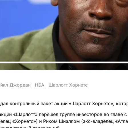
йкл Джордан
НБА
Шарлотт Хорнетс
ал контрольный пакет акций «Шарлотт Хорнетс», котор
акций «Шарлотт» перешел группе инвесторов во главе 
елец «Хорнетс») и Риком Шнэллом (экс-владелец «Атла