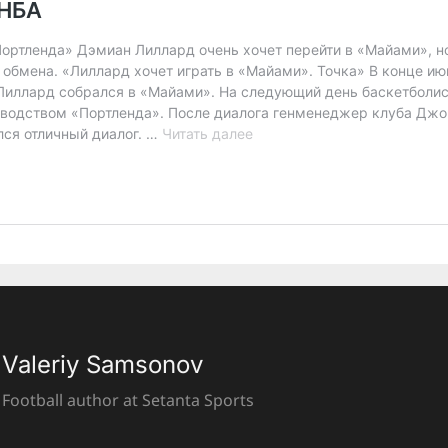
Valeriy Samsonov
Football author at Setanta Sports