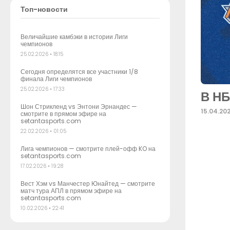
Топ-новости
Величайшие камбэки в истории Лиги
чемпионов
25.02.2026
18:15
Сегодня определятся все участники 1/8
финала Лиги чемпионов
25.02.2026
17:33
В НБ
Шон Стрикленд vs Энтони Эрнандес —
15.04.20
смотрите в прямом эфире на
setantasports.com
22.02.2026
01:05
Лига чемпионов — смотрите плей-офф KO на
setantasports.com
17.02.2026
19:28
Вест Хэм vs Манчестер Юнайтед — смотрите
матч тура АПЛ в прямом эфире на
setantasports.com
10.02.2026
22:41