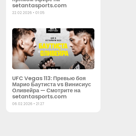
setantasports.com
22.02.2026
01:05
UFC Vegas 113: Превью боя
Марио Баутиста vs Винисиус
Оливейра — Смотрите на
setantasports.com
06.02.2026
21:27