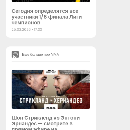
Сегодня определятся все
участники 1/8 финала Лиги
чемпионов
25.02.2026
17:33
Еще больше про ММА
Шон Стрикленд vs Энтони
Эрнандес — смотрите в
прямом эфире на