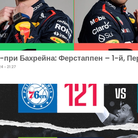
-при Бахрейна: Ферстаппен – 1-й, Пер
24
21:27