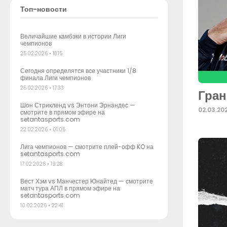
Топ-новости
Величайшие камбэки в истории Лиги
чемпионов
25.02.2026
18:15
Сегодня определятся все участники 1/8
финала Лиги чемпионов
25.02.2026
17:33
Гран
Шон Стрикленд vs Энтони Эрнандес —
02.03.20
смотрите в прямом эфире на
setantasports.com
22.02.2026
01:05
Лига чемпионов — смотрите плей-офф KO на
setantasports.com
17.02.2026
19:28
Вест Хэм vs Манчестер Юнайтед — смотрите
матч тура АПЛ в прямом эфире на
setantasports.com
10.02.2026
22:41