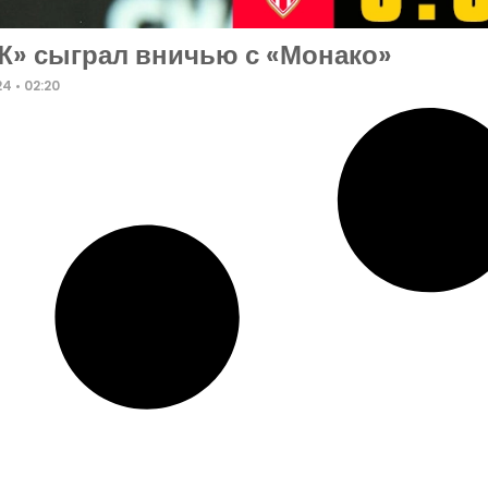
» сыграл вничью с «Монако»
24
02:20