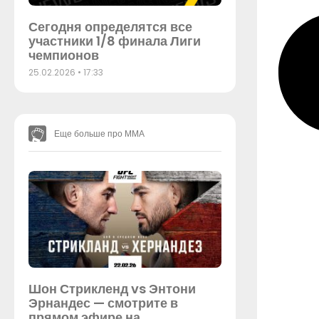
Сегодня определятся все
участники 1/8 финала Лиги
чемпионов
25.02.2026
17:33
Еще больше про ММА
Шон Стрикленд vs Энтони
Эрнандес — смотрите в
прямом эфире на