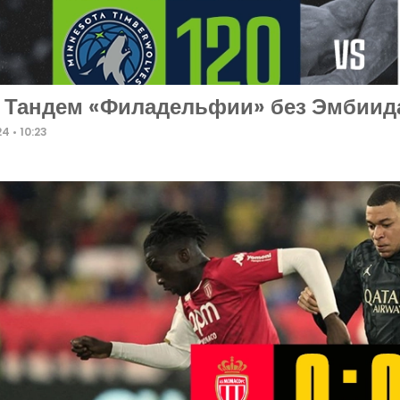
 Тандем «Филадельфии» без Эмбиида
24
10:23