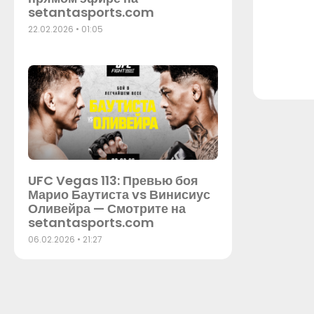
setantasports.com
22.02.2026
01:05
UFC Vegas 113: Превью боя
Марио Баутиста vs Винисиус
Оливейра — Смотрите на
setantasports.com
06.02.2026
21:27