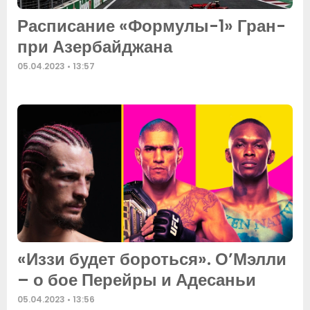
Расписание «Формулы-1» Гран-
при Азербайджана
05.04.2023
13:57
«Иззи будет бороться». О’Мэлли
– о бое Перейры и Адесаньи
05.04.2023
13:56