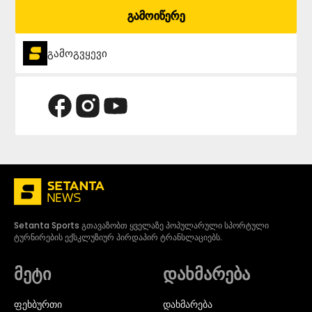
გამოიწერე
გამოგვყევი
Setanta Sports გთავაზობთ ყველაზე პოპულარული სპორტული
ტურნირების ექსკლუზიურ პირდაპირ ტრანსლაციებს.
მეტი
დახმარება
ᲤᲔᲮᲑᲣᲠᲗᲘ
დახმარება