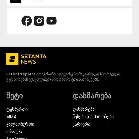
Setanta Sports გთავაზობთ ყველაზე პოპულარული სპორტული
ტურნირების ექსკლუზიურ პირდაპირ ტრანსლაციებს.
მეტი
დახმარება
ᲤᲔᲮᲑᲣᲠᲗᲘ
დახმარება
MMA
წესები და პირობები
ᲙᲐᲚᲐᲗᲑᲣᲠᲗᲘ
კარიერა
ᲠᲑᲝᲚᲐ