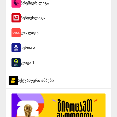
პრემიერ ლიგა
ბუნდესლიგა
ლა ლიგა
სერია ა
ლიგა 1
აქტუალური ამბები