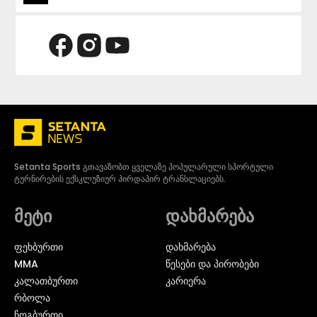
Setanta Sports გთავაზობთ ყველაზე პოპულარული სპორტული
ტურნირების ექსკლუზიურ პირდაპირ ტრანსლაციებს.
მეტი
დახმარება
ᲤᲔᲮᲑᲣᲠᲗᲘ
დახმარება
MMA
წესები და პირობები
ᲙᲐᲚᲐᲗᲑᲣᲠᲗᲘ
კარიერა
ᲠᲑᲝᲚᲐ
ᲩᲝᲒᲑᲣᲠᲗᲘ