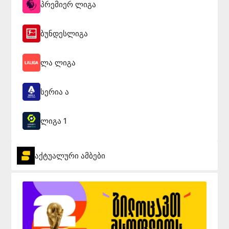
პრემიერ ლიგა
ბუნდესლიგა
ლა ლიგა
სერია ა
ლიგა 1
აქტუალური ამბები