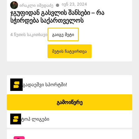
Ივნ 23, 2024
●
ირაკლი იმედაძე
ჯგუფიდან გასვლის შანსები – რა
სჭირდება საქართველოს
4 Წუთის Საკითხავი
გაიგე მეტი
მეტის ჩატვირთვა
გადაეშვი სპორტში!
გამოიწერე
ტოპ ლიგები