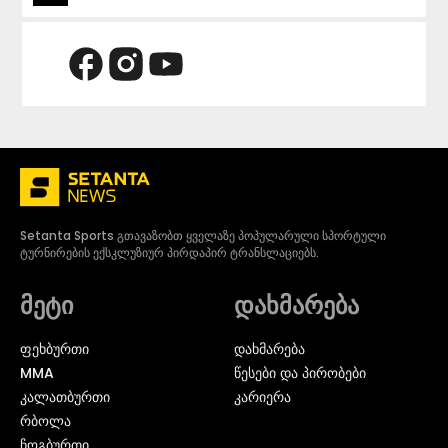
Setanta Sports გთავაზობთ ყველაზე პოპულარული სპორტული
ტურნირების ექსკლუზიურ პირდაპირ ტრანსლაციებს.
მეტი
დახმარება
ᲤᲔᲮᲑᲣᲠᲗᲘ
დახმარება
MMA
წესები და პირობები
ᲙᲐᲚᲐᲗᲑᲣᲠᲗᲘ
კარიერა
ᲠᲑᲝᲚᲐ
ᲩᲝᲒᲑᲣᲠᲗᲘ