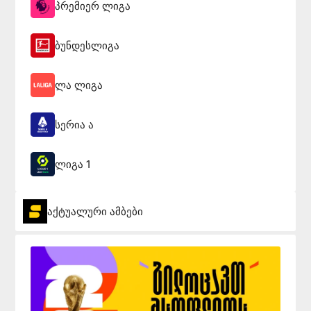
პრემიერ ლიგა
ბუნდესლიგა
ლა ლიგა
სერია ა
ლიგა 1
აქტუალური ამბები