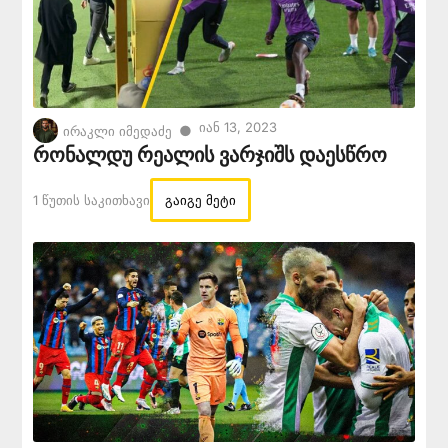
Იან 13, 2023
●
ირაკლი იმედაძე
რონალდუ რეალის ვარჯიშს დაესწრო
1 Წუთის Საკითხავი
გაიგე მეტი