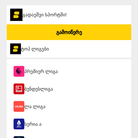
გადაეშვი სპორტში!
გამოიწერე
ტოპ ლიგები
პრემიერ ლიგა
ბუნდესლიგა
ლა ლიგა
სერია ა