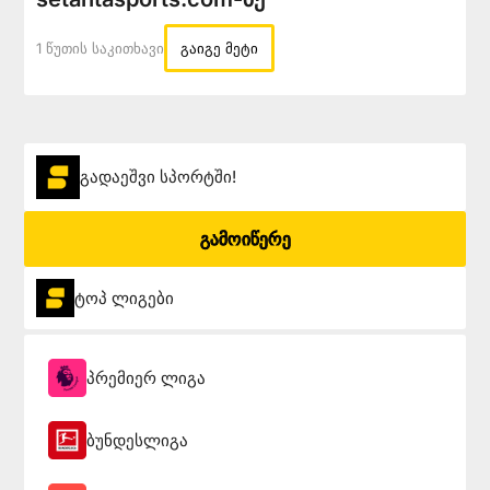
1 Წუთის Საკითხავი
გაიგე მეტი
გადაეშვი სპორტში!
გამოიწერე
ტოპ ლიგები
პრემიერ ლიგა
ბუნდესლიგა