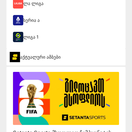
ლა ლიგა
სერია ა
ლიგა 1
აქტუალური ამბები