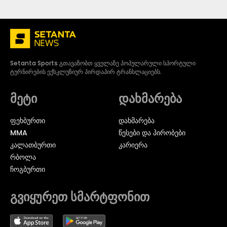
Setanta Sports გთავაზობთ ყველაზე პოპულარული სპორტული
ტურნირების ექსკლუზიურ პირდაპირ ტრანსლაციებს.
მეტი
დახმარება
ᲤᲔᲮᲑᲣᲠᲗᲘ
დახმარება
MMA
წესები და პირობები
ᲙᲐᲚᲐᲗᲑᲣᲠᲗᲘ
კარიერა
ᲠᲑᲝᲚᲐ
ᲩᲝᲒᲑᲣᲠᲗᲘ
გვიყურეთ სმარტფონით