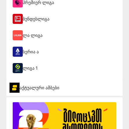
პრემიერ ლიგა
ბუნდესლიგა
ლა ლიგა
სერია ა
ლიგა 1
აქტუალური ამბები