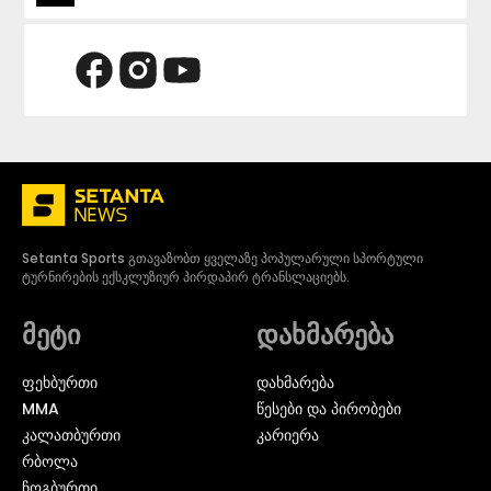
Setanta Sports გთავაზობთ ყველაზე პოპულარული სპორტული
ტურნირების ექსკლუზიურ პირდაპირ ტრანსლაციებს.
მეტი
დახმარება
ᲤᲔᲮᲑᲣᲠᲗᲘ
დახმარება
MMA
წესები და პირობები
ᲙᲐᲚᲐᲗᲑᲣᲠᲗᲘ
კარიერა
ᲠᲑᲝᲚᲐ
ᲩᲝᲒᲑᲣᲠᲗᲘ