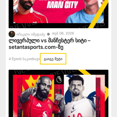
Თებ 08, 2026
●
ირაკლი იმედაძე
ლივერპული vs მანჩესტერ სიტი –
setantasports.com-ზე
4 Წუთის Საკითხავი
გაიგე მეტი