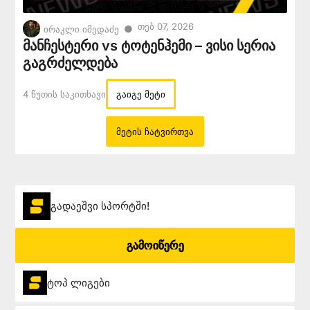
Თებ 07, 2026
●
ირაკლი იმედაძე
მანჩესტერი vs ტოტენჰემი – ვისი სერია
გაგრძელდება
4 Წუთის Საკითხავი
გაიგე მეტი
მეტის ჩატვირთვა
გადაეშვი სპორტში!
გამოიწერე
ტოპ ლიგები