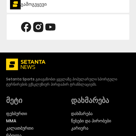
გამოგვყევი
Setanta Sports გთავაზობთ ყველაზე პოპულარული სპორტული
ტურნირების ექსკლუზიურ პირდაპირ ტრანსლაციებს.
მეტი
დახმარება
ᲤᲔᲮᲑᲣᲠᲗᲘ
დახმარება
MMA
წესები და პირობები
ᲙᲐᲚᲐᲗᲑᲣᲠᲗᲘ
კარიერა
ᲠᲑᲝᲚᲐ