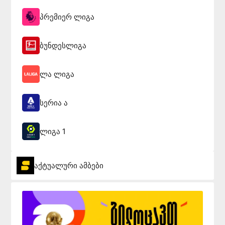
პრემიერ ლიგა
ბუნდესლიგა
ლა ლიგა
სერია ა
ლიგა 1
აქტუალური ამბები