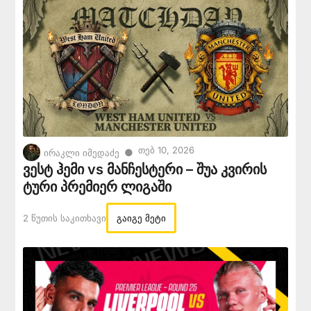
Თებ 10, 2026
●
ირაკლი იმედაძე
ვესტ ჰემი vs მანჩესტერი – შუა კვირის
ტური პრემიერ ლიგაში
2 Წუთის Საკითხავი
გაიგე მეტი