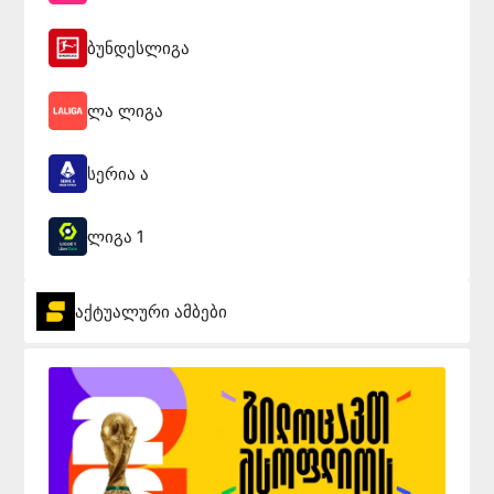
ბუნდესლიგა
ლა ლიგა
სერია ა
ლიგა 1
აქტუალური ამბები