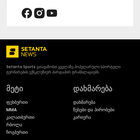
Setanta Sports გთავაზობთ ყველაზე პოპულარული სპორტული
ტურნირების ექსკლუზიურ პირდაპირ ტრანსლაციებს.
მეტი
დახმარება
ᲤᲔᲮᲑᲣᲠᲗᲘ
დახმარება
MMA
წესები და პირობები
ᲙᲐᲚᲐᲗᲑᲣᲠᲗᲘ
კარიერა
ᲠᲑᲝᲚᲐ
ᲩᲝᲒᲑᲣᲠᲗᲘ