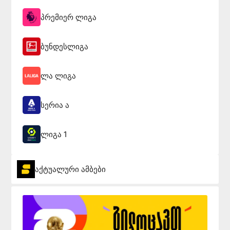
პრემიერ ლიგა
ბუნდესლიგა
ლა ლიგა
სერია ა
ლიგა 1
აქტუალური ამბები