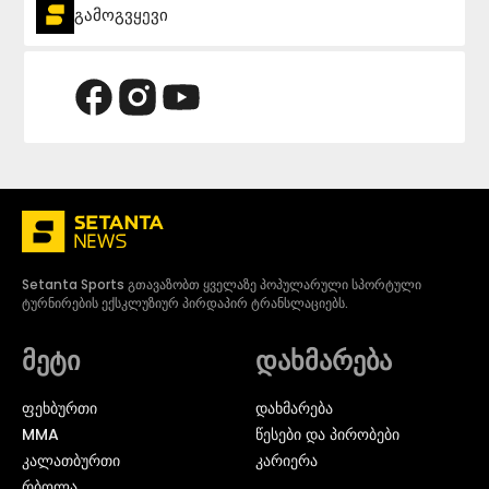
გამოგვყევი
Setanta Sports გთავაზობთ ყველაზე პოპულარული სპორტული
ტურნირების ექსკლუზიურ პირდაპირ ტრანსლაციებს.
მეტი
დახმარება
ᲤᲔᲮᲑᲣᲠᲗᲘ
დახმარება
MMA
წესები და პირობები
ᲙᲐᲚᲐᲗᲑᲣᲠᲗᲘ
კარიერა
ᲠᲑᲝᲚᲐ