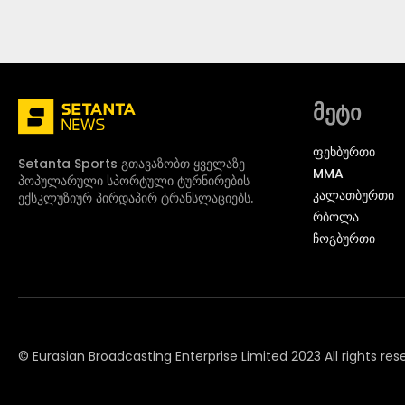
მეტი
ᲤᲔᲮᲑᲣᲠᲗᲘ
Setanta Sports გთავაზობთ ყველაზე
MMA
პოპულარული სპორტული ტურნირების
ᲙᲐᲚᲐᲗᲑᲣᲠᲗᲘ
ექსკლუზიურ პირდაპირ ტრანსლაციებს.
ᲠᲑᲝᲚᲐ
ᲩᲝᲒᲑᲣᲠᲗᲘ
© Eurasian Broadcasting Enterprise Limited 2023 All rights res