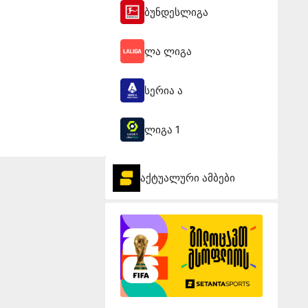
ბუნდესლიგა
ლა ლიგა
სერია ა
ლიგა 1
აქტუალური ამბები