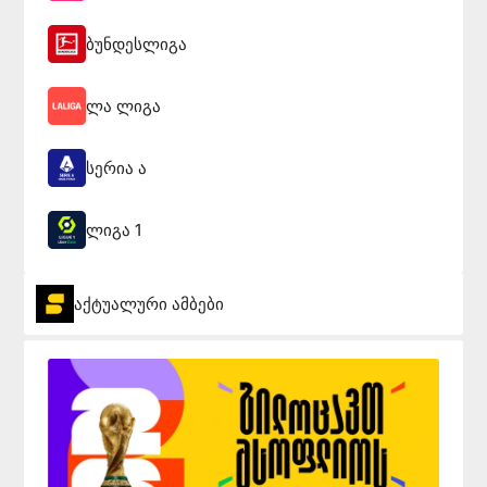
ბუნდესლიგა
ლა ლიგა
სერია ა
ლიგა 1
აქტუალური ამბები