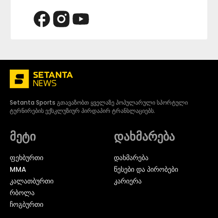
Setanta Sports გთავაზობთ ყველაზე პოპულარული სპორტული
ტურნირების ექსკლუზიურ პირდაპირ ტრანსლაციებს.
მეტი
დახმარება
ᲤᲔᲮᲑᲣᲠᲗᲘ
დახმარება
MMA
წესები და პირობები
ᲙᲐᲚᲐᲗᲑᲣᲠᲗᲘ
კარიერა
ᲠᲑᲝᲚᲐ
ᲩᲝᲒᲑᲣᲠᲗᲘ