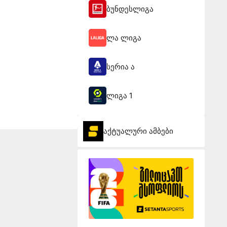
ბუნდესლიგა
ლა ლიგა
სერია ა
ლიგა 1
აქტუალური ამბები