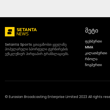
მეტი
ᲤᲔᲮᲑᲣᲠᲗᲘ
Setanta Sports გთავაზობთ ყველაზე
MMA
პოპულარული სპორტული ტურნირების
ᲙᲐᲚᲐᲗᲑᲣᲠᲗᲘ
ექსკლუზიურ პირდაპირ ტრანსლაციებს.
ᲠᲑᲝᲚᲐ
ᲩᲝᲒᲑᲣᲠᲗᲘ
© Eurasian Broadcasting Enterprise Limited 2023 All rights res