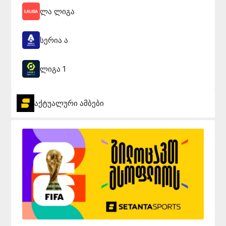
ლა ლიგა
სერია ა
ლიგა 1
აქტუალური ამბები