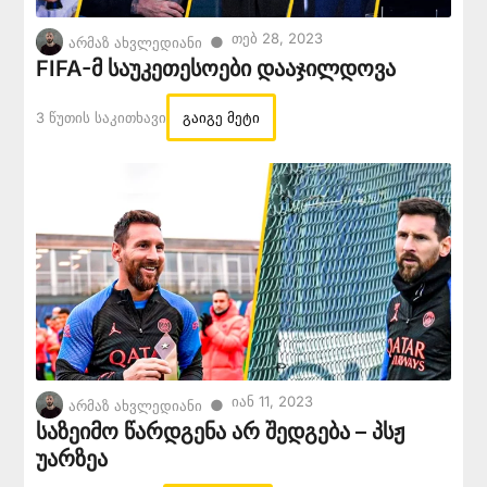
Თებ 28, 2023
●
არმაზ ახვლედიანი
FIFA-მ საუკეთესოები დააჯილდოვა
3 Წუთის Საკითხავი
გაიგე მეტი
Იან 11, 2023
●
არმაზ ახვლედიანი
საზეიმო წარდგენა არ შედგება – პსჟ
უარზეა