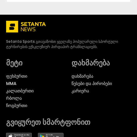
Setanta Sports გთავაზობთ ყველაზე პოპულარული სპორტული
ტურნირების ექსკლუზიურ პირდაპირ ტრანსლაციებს.
მეტი
დახმარება
ᲤᲔᲮᲑᲣᲠᲗᲘ
დახმარება
MMA
წესები და პირობები
ᲙᲐᲚᲐᲗᲑᲣᲠᲗᲘ
კარიერა
ᲠᲑᲝᲚᲐ
ᲩᲝᲒᲑᲣᲠᲗᲘ
გვიყურეთ სმარტფონით