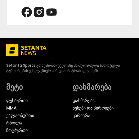
Setanta Sports გთავაზობთ ყველაზე პოპულარული სპორტული
ტურნირების ექსკლუზიურ პირდაპირ ტრანსლაციებს.
მეტი
დახმარება
ᲤᲔᲮᲑᲣᲠᲗᲘ
დახმარება
MMA
წესები და პირობები
ᲙᲐᲚᲐᲗᲑᲣᲠᲗᲘ
კარიერა
ᲠᲑᲝᲚᲐ
ᲩᲝᲒᲑᲣᲠᲗᲘ