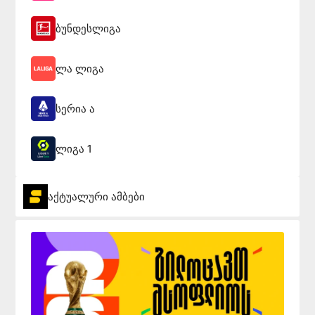
ბუნდესლიგა
ლა ლიგა
სერია ა
ლიგა 1
აქტუალური ამბები