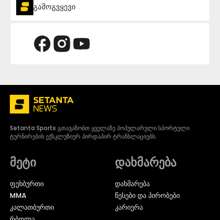
გამოგვყევი
Setanta Sports გთავაზობთ ყველაზე პოპულარული სპორტული
ტურნირების ექსკლუზიურ პირდაპირ ტრანსლაციებს.
მეტი
დახმარება
ᲤᲔᲮᲑᲣᲠᲗᲘ
დახმარება
MMA
წესები და პირობები
ᲙᲐᲚᲐᲗᲑᲣᲠᲗᲘ
კარიერა
ᲠᲑᲝᲚᲐ