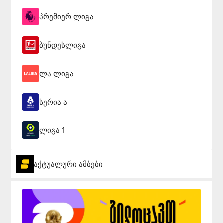
პრემიერ ლიგა
ბუნდესლიგა
ლა ლიგა
სერია ა
ლიგა 1
აქტუალური ამბები