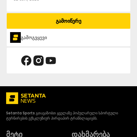
გამოიწერე
გამოგვყევი
Setanta Sports გთავაზობთ ყველაზე პოპულარული სპორტული
ტურნირების ექსკლუზიურ პირდაპირ ტრანსლაციებს.
მეტი
დახმარება