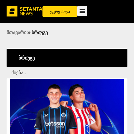
უყურე ახლა
მთავარი
»
ბრიუგე
ბრიუგე