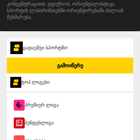
კონცენტრაციით. ვფიქრობ, ორიენტალისტიკა
სპორტის ლაბირინთებში ორიენტირებაში ძალიან
მეხმარება.
გადაეშვი სპორტში!
გამოიწერე
ტოპ ლიგები
პრემიერ ლიგა
ბუნდესლიგა