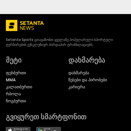
Setanta Sports გთავაზობთ ყველაზე პოპულარული სპორტული
ტურნირების ექსკლუზიურ პირდაპირ ტრანსლაციებს.
მეტი
დახმარება
ᲤᲔᲮᲑᲣᲠᲗᲘ
დახმარება
MMA
წესები და პირობები
ᲙᲐᲚᲐᲗᲑᲣᲠᲗᲘ
კარიერა
ᲠᲑᲝᲚᲐ
ᲩᲝᲒᲑᲣᲠᲗᲘ
გვიყურეთ სმარტფონით