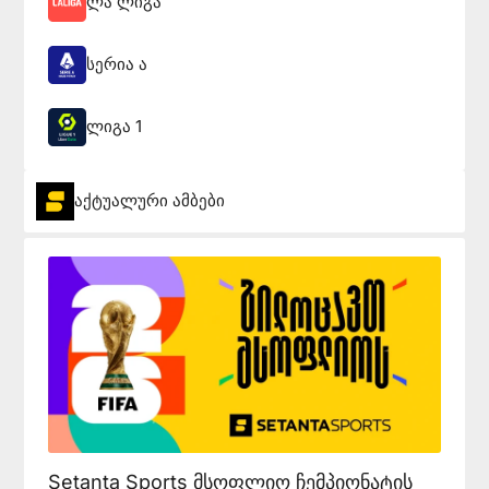
ლა ლიგა
სერია ა
ლიგა 1
აქტუალური ამბები
Setanta Sports მსოფლიო ჩემპიონატის