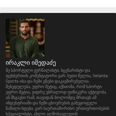
ირაკლი იმედაძე
მე სპორტული ჟურნალისტი, სცენარისტი და
ფეხბურთის კომენტატორი ვარ. ხუთი წელია, Setanta
Sports-ისა და ჩემი გზები დაკავშირებულია.
შეხედულება, უფრო მეტიც, აქსიომა, რომ სპორტი
უფრო მეტია, ვიდრე უბრალოდ ფიზიკური აქტივობა
ან მსგავსი რამ, თავიდან ბოლომდე მრთავს ამ
ინდუსტრიაში და ჩემი ცხოვრების განუყოფელი
ნაწილი ხდება. ვარ საერთაშორისო ურთიერთობების
სპეციალისტი, ახლო აღმოსავლეთის