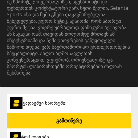
მე სპორტული ჟურნალისტი, სცენარისტი და
ფეხბურთის კომენტატორი ვარ. ხუთი წელია, Setanta
Sports-ისა და ჩემი გზები დაკავშირებულია.
შეხედულება, უფრო მეტიც, აქსიომა, რომ სპორტი
უფრო მეტია, ვიდრე უბრალოდ ფიზიკური აქტივობა
ან მსგავსი რამ, თავიდან ბოლომდე მრთავს ამ
ინდუსტრიაში და ჩემი ცხოვრების განუყოფელი
ნაწილი ხდება. ვარ საერთაშორისო ურთიერთობების
სპეციალისტი, ახლო აღმოსავლეთის
კონცენტრაციით. ვფიქრობ, ორიენტალისტიკა
სპორტის ლაბირინთებში ორიენტირებაში ძალიან
მეხმარება.
გადაეშვი სპორტში!
გამოიწერე
ტოპ ლიგები