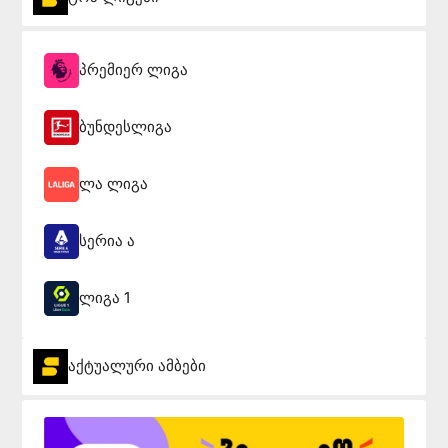
პრემიერ ლიგა
ბუნდესლიგა
ლა ლიგა
სერია ა
ლიგა 1
აქტუალური ამბები