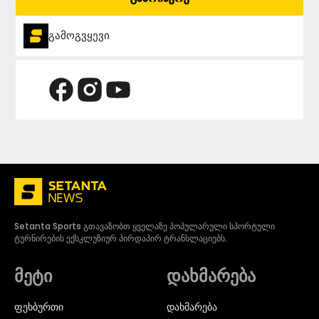
გამოგვყევი
Setanta Sports გთავაზობთ ყველაზე პოპულარული სპორტული
ტურნირების ექსკლუზიურ პირდაპირ ტრანსლაციებს.
მეტი
დახმარება
ᲤᲔᲮᲑᲣᲠᲗᲘ
დახმარება