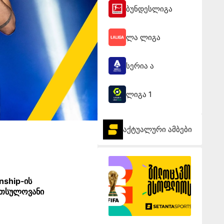
ბუნდესლიგა
ლა ლიგა
სერია ა
ლიგა 1
აქტუალური ამბები
nship-ის
რთსულოვანი