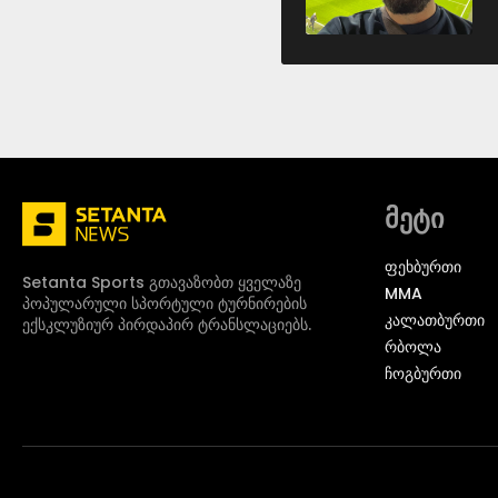
მეტი
ᲤᲔᲮᲑᲣᲠᲗᲘ
Setanta Sports გთავაზობთ ყველაზე
MMA
პოპულარული სპორტული ტურნირების
ᲙᲐᲚᲐᲗᲑᲣᲠᲗᲘ
ექსკლუზიურ პირდაპირ ტრანსლაციებს.
ᲠᲑᲝᲚᲐ
ᲩᲝᲒᲑᲣᲠᲗᲘ