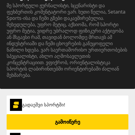
მე სპორტული ჟურნალისტი, სცენარისტი და
ფეხბურთის კომენტატორი ვარ. ხუთი წელია, Setanta
Sports-ისა და ჩემი გზები დაკავშირებულია.
შეხედულება, უფრო მეტიც, აქსიომა, რომ სპორტი
უფრო მეტია, ვიდრე უბრალოდ ფიზიკური აქტივობა
ან მსგავსი რამ, თავიდან ბოლომდე მრთავს ამ
ინდუსტრიაში და ჩემი ცხოვრების განუყოფელი
ნაწილი ხდება. ვარ საერთაშორისო ურთიერთობების
სპეციალისტი, ახლო აღმოსავლეთის
კონცენტრაციით. ვფიქრობ, ორიენტალისტიკა
სპორტის ლაბირინთებში ორიენტირებაში ძალიან
მეხმარება.
გადაეშვი სპორტში!
გამოიწერე