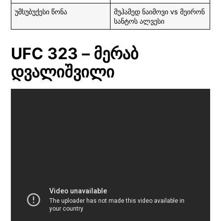
უმსუბუქესი წონა
მუჰამედ ნაიმოვი vs მეირონ
სანტოს ალვესი
UFC 323 – მერაბ
დვალიშვილი