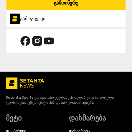
გამოიწერე
გამოგვყევი
Setanta Sports გთავაზობთ ყველაზე პოპულარული სპორტული
ტურნირების ექსკლუზიურ პირდაპირ ტრანსლაციებს.
მეტი
დახმარება
ᲤᲔᲮᲑᲣᲠᲗᲘ
დახმარება