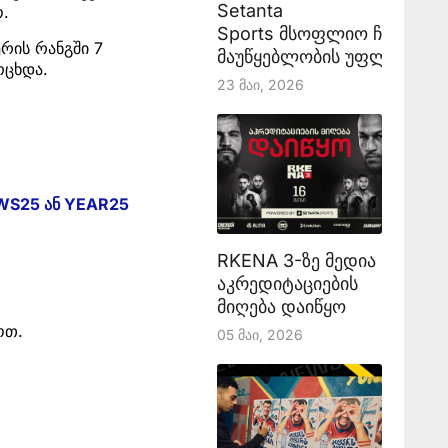
Setanta
ო.
Sports მსოფლიო ჩემპიონ
რის რანგში 7
მაუწყებლობის უფლებას აა
რცხდა.
23 Მაი, 2026
WS25 ან YEAR25
RKENA 3-ზე მედია
აკრედიტაციების
მიღება დაიწყო
ოთ.
05 Მაი, 2026