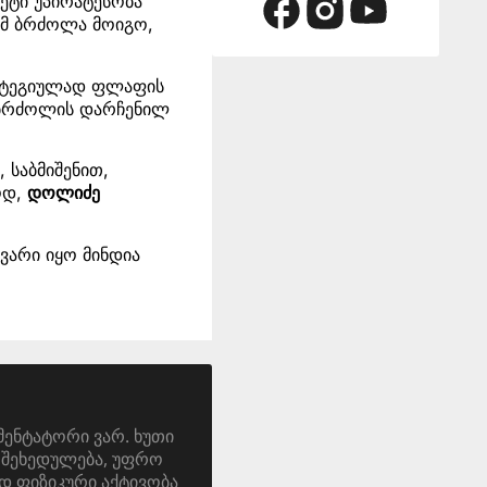
ეტი უპირატესობა
ომ ბრძოლა მოიგო,
რატეგიულად ფლაფის
 ბრძოლის დარჩენილ
 საბმიშენით,
ოდ,
დოლიძე
ვარი იყო მინდია
მენტატორი ვარ. ხუთი
ა. შეხედულება, უფრო
დ ფიზიკური აქტივობა