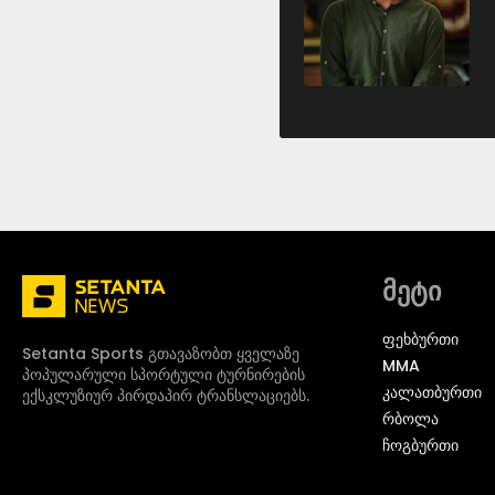
მეტი
ᲤᲔᲮᲑᲣᲠᲗᲘ
Setanta Sports გთავაზობთ ყველაზე
MMA
პოპულარული სპორტული ტურნირების
ᲙᲐᲚᲐᲗᲑᲣᲠᲗᲘ
ექსკლუზიურ პირდაპირ ტრანსლაციებს.
ᲠᲑᲝᲚᲐ
ᲩᲝᲒᲑᲣᲠᲗᲘ