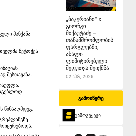
„ბაკურიანი“ x
გიორგი
მიქაუტაძე –
ველი მანქანა
თანამშრომლობის
ფარგლებში,
თველმა მეტოქეს
ახალი
ლიმიტირებული
შეფუთვა შეიქმნა
ინაციას
ც შესთავაზა.
02 Აპრ, 2026
ვისუფლა.
არგებლოდ
გამოიწერე
ს წინააღმდეგ.
გამოგვყევი
 გრეპლინგზე
მოიყურებოდა.