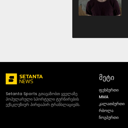
მეტი
ᲤᲔᲮᲑᲣᲠᲗᲘ
Setanta Sports გთავაზობთ ყველაზე
MMA
პოპულარული სპორტული ტურნირების
ᲙᲐᲚᲐᲗᲑᲣᲠᲗᲘ
ექსკლუზიურ პირდაპირ ტრანსლაციებს.
ᲠᲑᲝᲚᲐ
ᲩᲝᲒᲑᲣᲠᲗᲘ