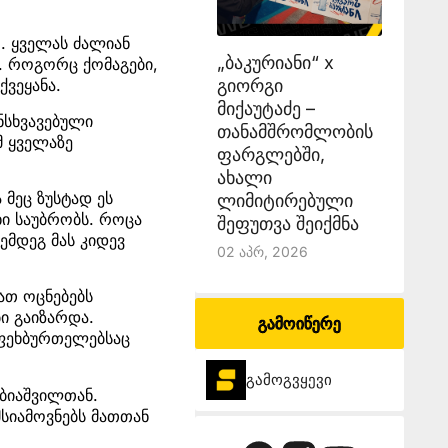
. ყველას ძალიან
„ბაკურიანი“ x
. როგორც ქომაგები,
გიორგი
ქვეყანა.
მიქაუტაძე –
ანსხვავებული
თანამშრომლობის
მ ყველაზე
ფარგლებში,
ახალი
 მეც ზუსტად ეს
ლიმიტირებული
ხი საუბრობს. როცა
შეფუთვა შეიქმნა
ემდეგ მას კიდევ
02 Აპრ, 2026
ათ ოცნებებს
ი გაიზარდა.
გამოიწერე
 ფეხბურთელებსაც
გამოგვყევი
ბიაშვილთან.
მსიამოვნებს მათთან