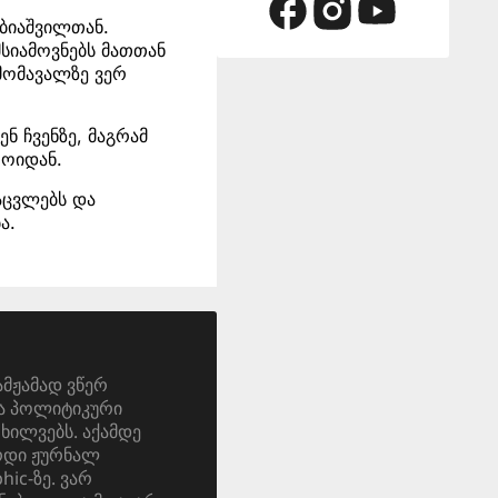
ბიაშვილთან.
მსიამოვნებს მათთან
 მომავალზე ვერ
ნ ჩვენზე, მაგრამ
როიდან.
აცვლებს და
ა.
ამჟამად ვწერ
და პოლიტიკური
ოხილვებს. აქამდე
ერდი ჟურნალ
ic-ზე. ვარ